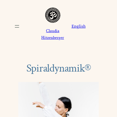
Zum
Inhalt
springen
English
Claudia
Hitzenberger
Spiraldynamik®