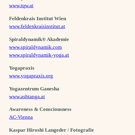
www.tqw.at
Feldenkrais Institut Wien
www.feldenkraisinstitut.at
Spiraldynamik® Akademie
www.spiraldynamik.com
www.spiraldynamik-yoga.at
Yogapraxis
www.yogapraxis.org
Yogazentrum Ganesha
www.ashtanga.at
Awareness & Consciousness
AC-Vienna
Kaspar Hiroshi Langeder / Fotografie